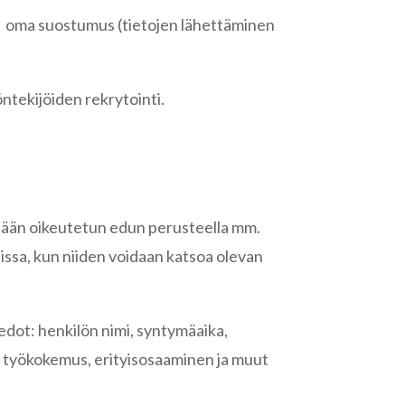
ön oma suostumus (tietojen lähettäminen
ntekijöiden rekrytointi.
ellään oikeutetun edun perusteella mm.
sissa, kun niiden voidaan katsoa olevan
edot: henkilön nimi, syntymäaika,
, työkokemus, erityisosaaminen ja muut