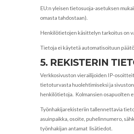
EU:n yleisen tietosuoja-asetuksen mukai
omasta tahdostaan).
Henkilötietojen käsittelyn tarkoitus on 
Tietoja ei käytetä automatisoituun päätö
5. REKISTERIN TIE
Verkkosivuston vierailijoiden IP-osoitte
tietoturvasta huolehtimiseksi ja sivuston
henkilötietoja. Kolmansien osapuolten e
Työnhakijarekisteriin tallennettavia ti
asuinpaikka, osoite, puhelinnumero, säh
työnhakijan antamat lisätiedot.