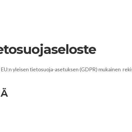
ETUSIVU
YRITYS
KALUSTO
JÄTÄ TY
ietosuojaseloste
 EU:n yleisen tietosuoja-asetuksen (GDPR) mukainen rekist
JÄ