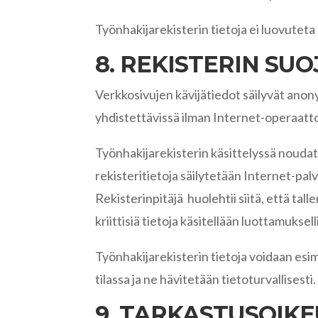
Työnhakijarekisterin tietoja ei luovuteta 
8. REKISTERIN SU
Verkkosivujen kävijätiedot säilyvät anon
yhdistettävissä ilman Internet-operaattor
Työnhakijarekisterin käsittelyssä noudate
rekisteritietoja säilytetään Internet-palv
Rekisterinpitäjä huolehtii siitä, että ta
kriittisiä tietoja käsitellään luottamukse
Työnhakijarekisterin tietoja voidaan esime
tilassa ja ne hävitetään tietoturvallisesti
9. TARKASTUSOIKE