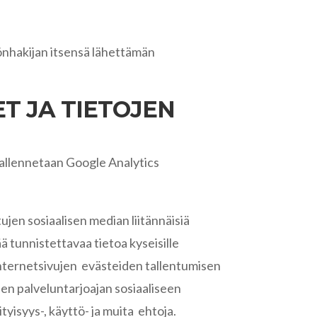
önhakijan itsensä lähettämän
T JA TIETOJEN
 tallennetaan Google Analytics
ujen sosiaalisen median liitännäisiä
ä tunnistettavaa tietoa kyseisille
 internetsivujen evästeiden tallentumisen
isen palveluntarjoajan sosiaaliseen
yisyys-, käyttö- ja muita ehtoja.