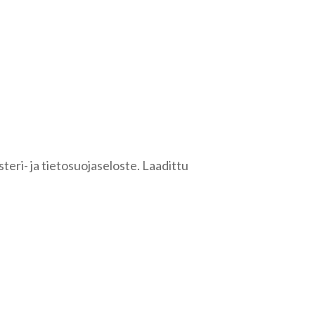
ÖHAKEMUS
YHTEYSTIEDOT
TIEDOTTEET
eri- ja tietosuojaseloste. Laadittu