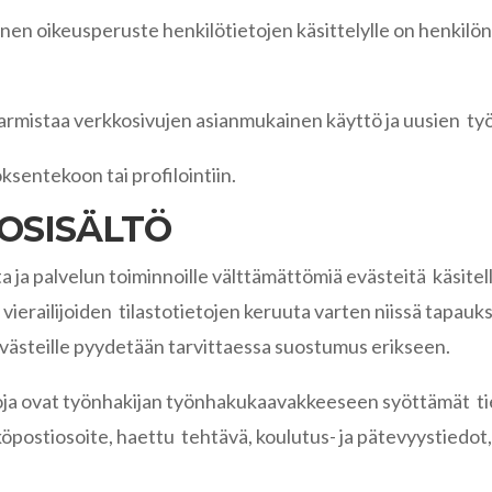
nen oikeusperuste henkilötietojen käsittelylle on henkil
varmistaa verkkosivujen asianmukainen käyttö ja uusien työ
ksentekoon tai profilointiin.
TOSISÄLTÖ
ita ja palvelun toiminnoille välttämättömiä evästeitä käsit
 vierailijoiden tilastotietojen keruuta varten niissä tapauk
västeille pyydetään tarvittaessa suostumus erikseen.
etoja ovat työnhakijan työnhakukaavakkeeseen syöttämät ti
köpostiosoite, haettu tehtävä, koulutus- ja pätevyystiedot