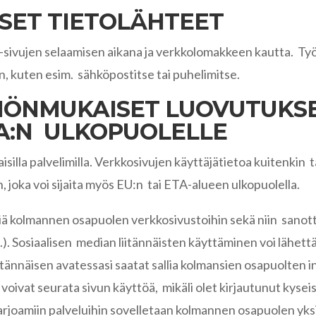
SET TIETOLÄHTEET
t-sivujen selaamisen aikana ja verkkolomakkeen kautta. Ty
, kuten esim. sähköpostitse tai puhelimitse.
NNÖNMUKAISET LUOVUTUKSE
ETA:N ULKOPUOLELLE
isilla palvelimilla. Verkkosivujen käyttäjätietoa kuitenkin
 joka voi sijaita myös EU:n tai ETA-alueen ulkopuolella.
yksiä kolmannen osapuolen verkkosivustoihin sekä niin sanott
. Sosiaalisen median liitännäisten käyttäminen voi lähettä
Liitännäisen avatessasi saatat sallia kolmansien osapuolten
at voivat seurata sivun käyttöä, mikäli olet kirjautunut kyse
joamiin palveluihin sovelletaan kolmannen osapuolen yksit