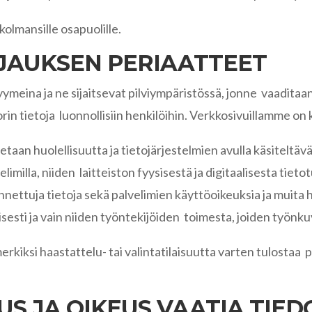
kolmansille osapuolille.
OJAUKSEN PERIAATTEET
yymeina ja ne sijaitsevat pilviympäristössä, jonne vaaditaa
in tietoja luonnollisiin henkilöihin. Verkkosivuillamme on
taan huolellisuutta ja tietojärjestelmien avulla käsiteltä
elimilla, niiden laitteiston fyysisestä ja digitaalisesta tie
llennettuja tietoja sekä palvelimien käyttöoikeuksia ja muit
llisesti ja vain niiden työntekijöiden toimesta, joiden työn
rkiksi haastattelu- tai valintatilaisuutta varten tulostaa p
.
US JA OIKEUS VAATIA TIE