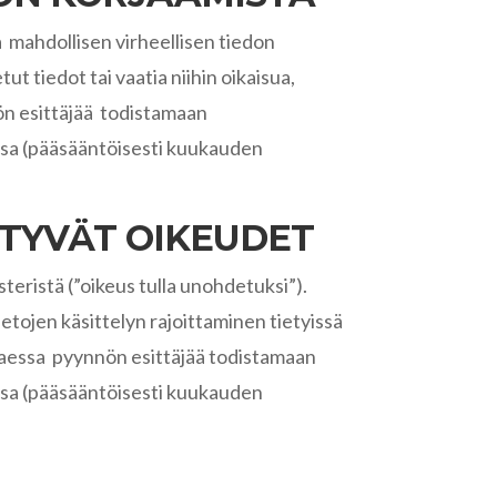
ia mahdollisen virheellisen tiedon
t tiedot tai vaatia niihin oikaisua,
nnön esittäjää todistamaan
assa (pääsääntöisesti kuukauden
ITTYVÄT OIKEUDET
teristä (”oikeus tulla unohdetuksi”).
tojen käsittelyn rajoittaminen tietyissä
vittaessa pyynnön esittäjää todistamaan
assa (pääsääntöisesti kuukauden