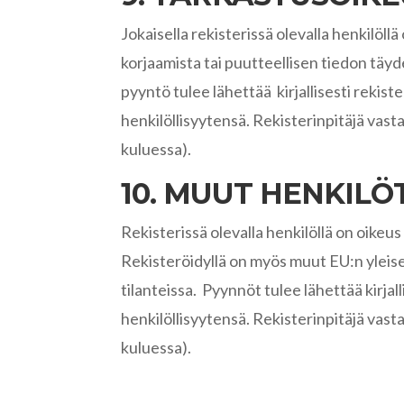
Jokaisella rekisterissä olevalla henkilöll
korjaamista tai puutteellisen tiedon täyde
pyyntö tulee lähettää kirjallisesti rekis
henkilöllisyytensä. Rekisterinpitäjä vas
kuluessa).
10. MUUT HENKILÖ
Rekisterissä olevalla henkilöllä on oikeu
Rekisteröidyllä on myös muut EU:n yleise
tilanteissa. Pyynnöt tulee lähettää kirjal
henkilöllisyytensä. Rekisterinpitäjä vas
kuluessa).