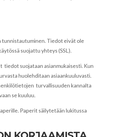
n tunnistautuminen. Tiedot eivät ole
 käytössä suojattu yhteys (SSL).
vät tiedot suojataan asianmukaisesti. Kun
toturvasta huolehditaan asiaankuuluvasti.
a henkilötietojen turvallisuuden kannalta
kuvaan se kuuluu.
aperille. Paperit säilytetään lukitussa
DON KORJAAMISTA