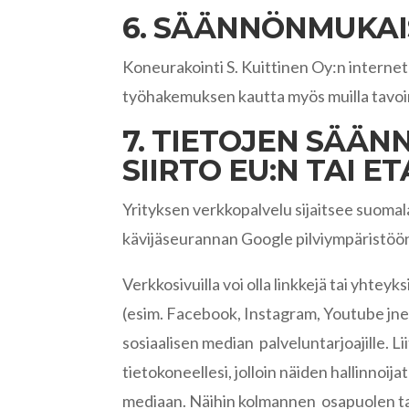
6. SÄÄNNÖNMUKAI
Koneurakointi S. Kuittinen Oy:n interne
työhakemuksen kautta myös muilla tavoin
7. TIETOJEN SÄÄ
SIIRTO EU:N TAI 
Yrityksen verkkopalvelu sijaitsee suomala
kävijäseurannan Google pilviympäristöön,
Verkkosivuilla voi olla linkkejä tai yhte
(esim. Facebook, Instagram, Youtube jne.)
sosiaalisen median palveluntarjoajille. 
tietokoneellesi, jolloin näiden hallinnoij
mediaan. Näihin kolmannen osapuolen tar