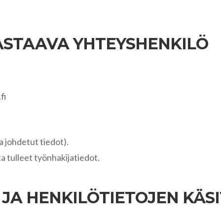
 VASTAAVA YHTEYSHENKILÖ
.fi
I
la johdetut tiedot).
 tulleet työnhakijatiedot.
 JA HENKILÖTIETOJEN KÄS