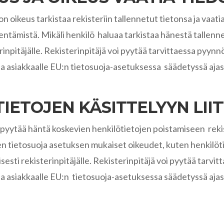
ä on oikeus tarkistaa rekisteriin tallennetut tietonsa ja vaat
ntämistä. Mikäli henkilö haluaa tarkistaa hänestä tallennetu
terinpitäjälle. Rekisterinpitäjä voi pyytää tarvittaessa pyy
taa asiakkaalle EU:n tietosuoja-asetuksessa säädetyssä aj
TIETOJEN KÄSITTELYYN LI
s pyytää häntä koskevien henkilötietojen poistamiseen rekis
n tietosuoja asetuksen mukaiset oikeudet, kuten henkilötie
lisesti rekisterinpitäjälle. Rekisterinpitäjä voi pyytää tar
taa asiakkaalle EU:n tietosuoja-asetuksessa säädetyssä aj