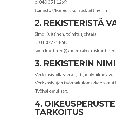
p. 040 351 1269
toimisto@koneurakointiskuittinen.fi
2. REKISTERISTÄ
Simo Kuittinen, toimitusjohtaja
p. 0400 271 868
simo.kuittinen@koneurakointiskuittinen
3. REKISTERIN NIM
Verkkosivuilla vierailijat (analytiikan avul
Verkkosivujen työnhakulomakkeen kautta
Työhakemukset.
4. OIKEUSPERUSTE
TARKOITUS